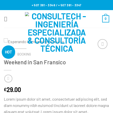
Skip
+ 507 381 - 3346 / + 507 381 - 3347
to
content
0
HOT
INICIO
BOOKING
/
Weekend in San Fransico
Añadir
a la
lista de
deseos
29.00
£
Lorem ipsum dolor sit amet, consectetuer adipiscing elit, sed
diam nonummy nibh euismod tincidunt ut laoreet dolore magna
aliquam erat volutpat.Lorem ipsum dolor sit amet,