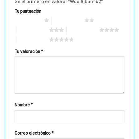
Sé el primero en valorar “Woo Album #3”
Tu puntuación
1 de 5 estrellas
2 de 5 estrellas
3 de 5 estrellas
4 de 5 estrellas
5 de 5 estrellas
Tu valoración
*
Nombre
*
Correo electrónico
*