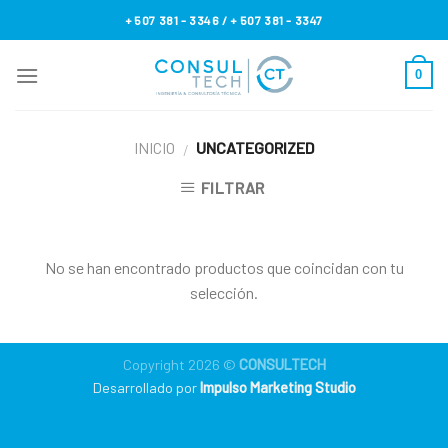
Skip
+ 507 381 - 3346 / + 507 381 - 3347
to
content
0
INICIO
UNCATEGORIZED
/
FILTRAR
No se han encontrado productos que coincidan con tu
selección.
Copyright 2026 ©
CONSULTECH
Desarrollado por
Impulso Marketing Studio