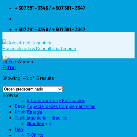
Skip
+ 507 381 - 3346 / + 507 381 - 3347
to
content
+ 507 381 - 3346 / + 507 381 - 3347
Inicio
/
Women
Filtrar
Showing 1–12 of 15 results
Inicio
Nuestros Servicios
Browse
Infraestructura y Edificación
Bags
Especialidades Complementarias
Booking
Energía
Clothing
Ingeniería Hidráulica
Hoodies
Arquitectura
Men
Acerca de Nosotros
T-Shirts
Experiencia