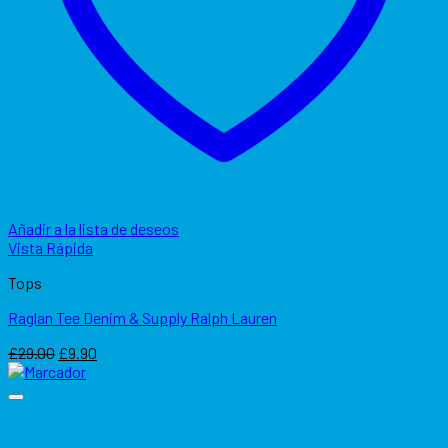
Añadir a la lista de deseos
Vista Rápida
Tops
Raglan Tee Denim & Supply Ralph Lauren
El
El
£
29.00
£
9.90
precio
precio
original
actual
era:
es:
£29.00.
£9.90.