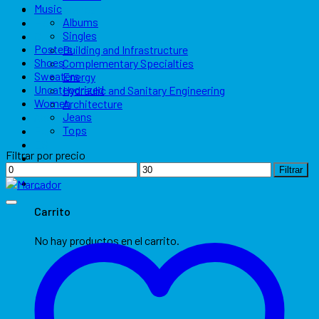
Music
Contáctenos
Albums
Home
Singles
Our Services
Posters
Building and Infrastructure
Shoes
Complementary Specialties
Sweaters
Energy
Uncategorized
Hydraulic and Sanitary Engineering
Women
Architecture
Jeans
About Us
Tops
Experience
ES
Filtrar por precio
EN
Precio
Precio
Filtrar
mínimo
máximo
0
Carrito
No hay productos en el carrito.